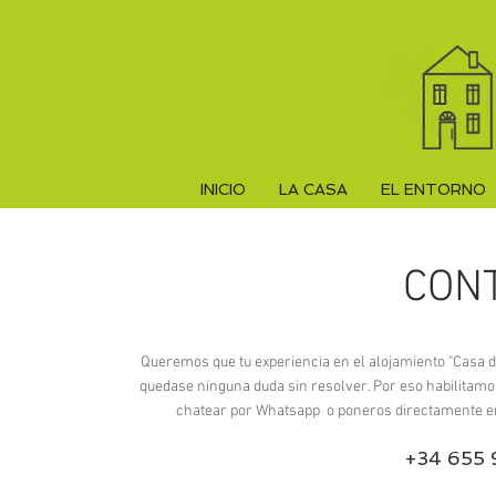
INICIO
LA CASA
EL ENTORNO
CON
Queremos que tu experiencia en el alojamiento "Casa de
quedase ninguna duda sin resolver. Por eso habilitamo
chatear por Whatsapp o poneros directamente en c
+34 655 